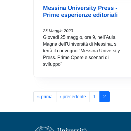
Messina University Press -
Prime esperienze editoriali
23 Maggio 2023
Giovedì 25 maggio, ore 9, nell'Aula
Magna dell'Università di Messina, si
terrà il convegno "Messina University
Press. Prime Opere e scenari di
sviluppo"
Paginazione
Prima pagina
Pagina precedente
« prima
‹ precedente
1
2