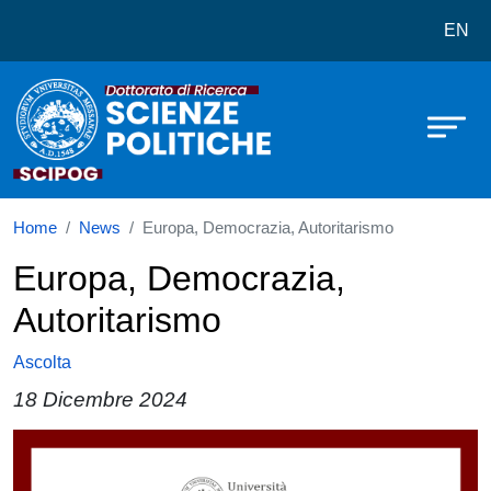
Dottorato in Scienze Politiche
Salta al contenuto principale
EN
Home
News
Europa, Democrazia, Autoritarismo
Europa, Democrazia,
Autoritarismo
Ascolta
18 Dicembre 2024
Paragrafo
Immagine