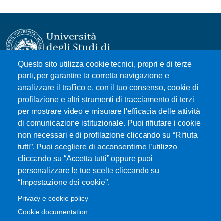
Questo sito utilizza cookie tecnici, propri e di terze
parti, per garantire la corretta navigazione e
Università degli Studi di Messina
analizzare il traffico e, con il tuo consenso, cookie di
Piazza Pugliatti, 1 - 98122 Messina
profilazione e altri strumenti di tracciamento di terzi
Cod. Fiscale 80004070837
per mostrare video e misurare l'efficacia delle attività
P.IVA 00724160833
di comunicazione istituzionale. Puoi rifiutare i cookie
Centralino: 090 676 1
non necessari e di profilazione cliccando su “Rifiuta
tutti”. Puoi scegliere di acconsentirne l’utilizzo
MENÙ SOCIAL
cliccando su “Accetta tutti” oppure puoi
personalizzare le tue scelte cliccando su
“Impostazione dei cookie”.
MENÙ FOOTER 1
Accessibilità
Privacy e cookie policy
Mappa del sito
Cookie documentation
Privacy e cookie policy